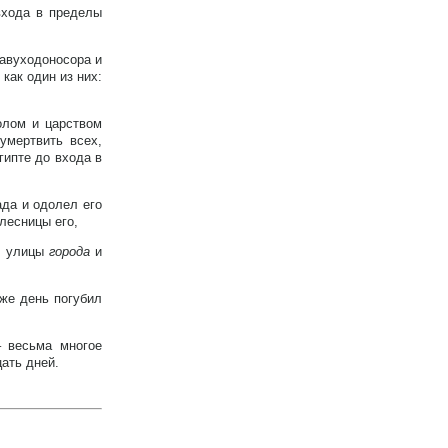
входа в пределы
Навуходоносора и
 как один из них:
олом и царством
умертвить всех,
ипте до входа в
ада и одолел его
олесницы его,
ил улицы
города
и
 же день погубил
– весьма многое
ать дней.