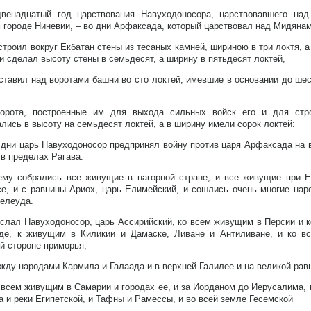
венадцатый год царствования Навуходоносора, царствовавшего на
 городе Ниневии, – во дни Арфаксада, который царствовал над Мидянам
строил вокруг Екбатан стены из тесаных камней, шириною в три локтя, 
 и сделал высоту стены в семьдесят, а ширину в пятьдесят локтей,
ставил над воротами башни во сто локтей, имевшие в основании до ше
;
орота, построенные им для выхода сильных войск его и для стро
лись в высоту на семьдесят локтей, а в ширину имели сорок локтей:
 дни царь Навуходоносор предпринял войну против царя Арфаксада на 
 в пределах Рагава.
ему собрались все живущие в нагорной стране, и все живущие при Е
е, и с равнины Ариох, царь Елимейский, и сошлись очень многие нар
елеуда.
слал Навуходоносор, царь Ассирийский, ко всем живущим в Персии и 
аде, к живущим в Киликии и Дамаске, Ливане и Антиливане, и ко 
й стороне приморья,
жду народами Кармила и Галаада и в верхней Галилее и на великой рав
 всем живущим в Самарии и городах ее, и за Иорданом до Иерусалима, 
а и реки Египетской, и Тафны и Рамессы, и во всей земле Гесемской