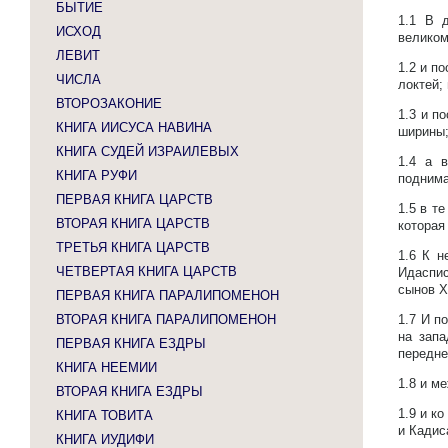
БЫТИЕ
1.1
В д
ИСХОД
великом
ЛЕВИТ
1.2
и по
ЧИСЛА
локтей;
ВТОРОЗАКОНИЕ
1.3
и по
КНИГА ИИСУСА НАВИНА
ширины
КНИГА СУДЕЙ ИЗРАИЛЕВЫХ
1.4
а в
КНИГА РУФИ
поднима
ПЕРВАЯ КНИГА ЦАРСТВ
1.5
в те
ВТОРАЯ КНИГА ЦАРСТВ
которая
ТРЕТЬЯ КНИГА ЦАРСТВ
1.6
К н
ЧЕТВЕРТАЯ КНИГА ЦАРСТВ
Идаспис
сынов Х
ПЕРВАЯ КНИГА ПАРАЛИПОМЕНОН
ВТОРАЯ КНИГА ПАРАЛИПОМЕНОН
1.7
И по
на зап
ПЕРВАЯ КНИГА ЕЗДРЫ
передне
КНИГА НЕЕМИИ
1.8
и ме
ВТОРАЯ КНИГА ЕЗДРЫ
1.9
и ко
КНИГА ТОВИТА
и Кадис
КНИГА ИУДИФИ