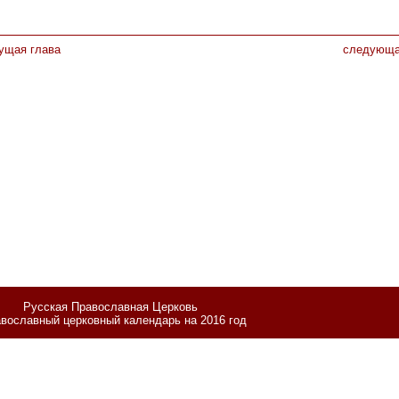
ущая глава
следующа
Русская Православная Церковь
вославный церковный календарь на 2016 год