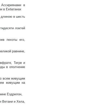
д Ассириянами в
и в Екбатанах
а длиною в шесть
стидесяти локтей
ев пехоты его,
великой равнине,
вфрате, Тигре и
оды в ополчение
ко всем живущим
всем живущим на
нине Ездрилон,
и Ветани и Хела,