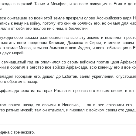
 входа в верхний Танис и Мемфис, и ко всем живущим в Египте до 
и.
все обитавшие во всей этой земле презрели слово Ассирийского царя 
ались к нему на войну, потому что они не боялись его, но он был для них
слали от себя его послов ни с чем, в бесчестии.
вуходоносор весьма разгневался на всю эту землю и поклялся прест
тмстить всем пределам Киликии, Дамаска и Сирии, и мечом своим 
 в земле Моава, и сынов Аммона и всю Иудею, и всех, обитающих в Ег
 двух морей.
 семнадцатый год он ополчился со своим войском против царя Арфакс
нии и обратил в бегство все войско Арфаксада, всю конницу его и все к
овладел городами его, дошел до Екбатан, занял укрепления, опустош
 его обратил в позор.
рфаксада схватил на горах Рагава и, пронзив его копьем своим, в тот
том пошел назад со своими в Ниневию, – он и все союзники его 
во ратных мужей; там он отдыхал, и пировал с войском своим сто двадц
дена с греческого.