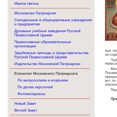
Имена святых
Московская Патриархия
Синодальные и общецерковные учреждения
и предприятия
Духовные учебные заведения Русской
Православной Церкви
Православные образовательные
организации
был по
Зарубежные приходы и представительства
на сод
Русской Православной Церкви
Чуд
Издательство Московской Патриархии
Небесн
Мон
Почаев
Епископат Московского Патриархата
праздн
По митрополиям и епархиям
вот, п
обител
По датам хиротоний
Пра
Фотоматериалы
Пр
Новый Завет
Ветхий Завет