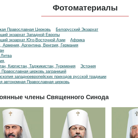
Фотоматериалы
кая Православная Церковь
Белорусский Экзархат
ший экзархат Западной Европы
ший экзархат Юго-Восточной Азии
Африка
, Армения, Аргентина, Венгрия, Германия
ан
 Литва
ия,
тан, Киргистан, Таджикистан, Туркмения
Эстония
 Православная церковь заграницей
скопия западноевропейских приходов русской традиции
я автономная Православная церковь
оянные члены Священного Синода