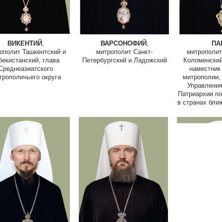
ВИКЕНТИЙ
,
ВАРСОНОФИЙ
,
ПА
ополит Ташкентский и
митрополит Санкт-
митрополит
бекистанский, глава
Петербургский и Ладожский
Коломенский
Среднеазиатского
наместник
трополичьего округа
митрополии,
Управления
Патриархии по
в странах бли