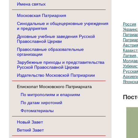
Имена святых
Московская Патриархия
Синодальные и общецерковные учреждения
Россия
и предприятия
Украинс
Патриар
Духовные учебные заведения Русской
Патриар
Православной Церкви
Австрия
Православные образовательные
Казахст
организации
Латвия,
Молдав
Зарубежные приходы и представительства
Узбекис
Русской Православной Церкви
Русская
Издательство Московской Патриархии
Архиепи
Японска
Епископат Московского Патриархата
По митрополиям и епархиям
Пост
По датам хиротоний
Фотоматериалы
Новый Завет
Ветхий Завет