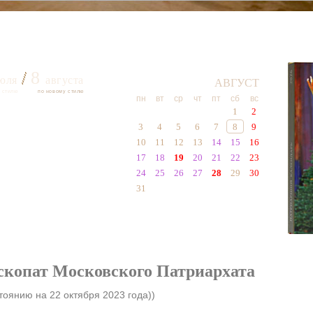
8
юля
августа
АВГУСТ
 стилю
по новому стилю
пн
вт
ср
чт
пт
сб
вс
1
2
3
4
5
6
7
8
9
10
11
12
13
14
15
16
17
18
19
20
21
22
23
24
25
26
27
28
29
30
31
скопат Московского Патриархата
тоянию на 22 октября 2023 года))