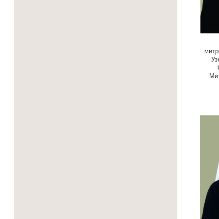
митр
Уз
Ми