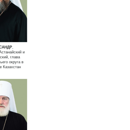
САНДР
,
Астанайский и
ский, глава
ьего округа в
е Казахстан