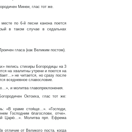
городичен Минеи, глас тот же.
 месте по 6-й песни канона поется
орый в таком случае в седальнах
Троичен гласа (как Великим постом).
ах» пелись стихиры Богородицы на 3
ятся на хвалитны утрени и поются на
бает…» не читается, но сразу после
ется вседневное славословие.
ю…», и молитва главопреклонения.
Богородичен Октоиха, глас тот же:
рь: «В храме стоя́ще…». «Господи,
нем Господним благослови, отче».
ный Царю́…». Молитва прп. Ефрема
в отличие от Великого поста, когда