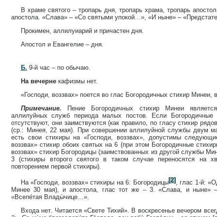
В храме святого – тропарь дня, тропарь храма, тропарь апостол
апостола. «Слава» – «Со святыми упокой…», «И ныне» – «Предстат
Прокимен, аллилуиарий и причастен дня.
Апостол и Евангелие – дня.
Б.
9-й час – по обычаю.
На вечерне
кафизмы нет.
«Господи, воззвах» поется во глас Богородичных стихир Минеи, в
Примечание.
Пение Богородичных стихир Минеи является
аллилуйных служб периода малых постов. Если Богородичные
отсутствуют, они заимствуются (как правило, по гласу стихир рядо
(ср.: Минея, 22 мая). При совершении аллилуйной службы двум м
есть свои стихиры на «Господи, воззвах», допустимы следующие
воззвах» стихир обоих святых на 6 (при этом Богородичные стихиры
воззвах» стихир Богородицы (заимствованных из другой службы Мине
3 (стихиры второго святого в таком случае переносятся на х
повторением первой стихиры).
[2]
На «Господи, воззвах» стихиры на 6: Богородицы
, глас 1-й: «
Минее 30 мая), и апостола, глас тот же – 3. «Слава, и ныне» 
«Всепе́тая Влады́чице…».
Входа нет. Читается «Свете Тихий». В воскресенье вечером всег