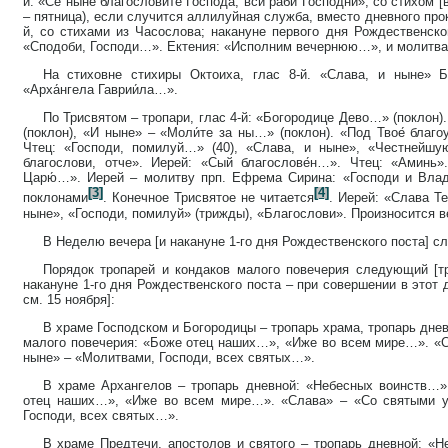
й: «Се ны́не благослови́те Го́спода, вси раби́ Госпо́дни», со стихом
– пятница), если случится аллилуйная служба, вместо дневного про
й, со стихами из Часослова; накануне первого дня Рождественско
«Сподоби, Господи…». Ектения: «Исполним вечернюю…», и молитва
На стиховне стихиры Октоиха, глас 8-й. «Слава, и ныне» Б
«Арха́нгела Гаврии́ла…».
По Трисвятом – тропари, глас 4-й: «Богородице Дево…» (поклон)
(поклон), «И ныне» – «Моли́те за ны…» (поклон). «Под Твое́ благоу
Чтец: «Господи, помилуй…» (40), «Слава, и ныне», «Честнейш
благослови, отче». Иерей: «Сый благослове́н…». Чтец: «Аминь»
Царю́…». Иерей – молитву прп. Ефрема Сирина: «Господи и Вла
[3]
[4]
поклонами
. Конечное Трисвятое не читается
. Иерей: «Слава Т
ныне», «Господи, помилуй» (трижды), «Благослови». Произносится в
В Неделю вечера [и накануне 1-го дня Рождественского поста] с
Порядок тропарей и кондаков малого повечерия следующий [т
накануне 1-го дня Рождественского поста – при совершении в этот
см. 15 ноября]:
В храме Господском и Богородицы – тропарь храма, тропарь дне
малого повечерия: «Боже отец наших…», «Иже во всем мире…». «
ныне» – «Молитвами, Господи, всех святых…».
В храме Архангелов – тропарь дневной: «Небесных воинств…»
отец наших…», «Иже во всем мире…». «Слава» – «Со святыми у
Господи, всех святых…».
В храме Предтечи, апостолов и святого – тропарь дневной: «Н