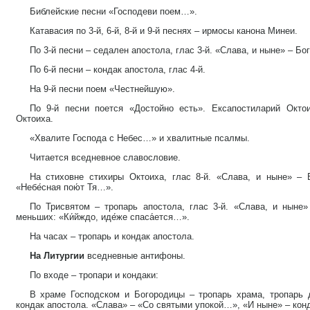
Библейские песни «Господеви поем…».
Катавасия по 3-й, 6-й, 8-й и 9-й песнях – ирмосы канона Минеи.
По 3-й песни – седален апостола, глас 3-й. «Слава, и ныне» – Бо
По 6-й песни – кондак апостола, глас 4-й.
На 9-й песни поем «Честнейшую».
По 9-й песни поется «Достойно есть». Ексапостиларий Окто
Октоиха.
«Хвалите Господа с Небес…» и хвалитные псалмы.
Читается вседневное славословие.
На стиховне стихиры Октоиха, глас 8-й. «Слава, и ныне» – 
«Небе́сная пою́т Тя…».
По Трисвятом – тропарь апостола, глас 3-й. «Слава, и ныне»
меньших: «Ки́йждо, иде́же спаса́ется…».
На часах – тропарь и кондак апостола.
На Литургии
вседневные антифоны.
По входе – тропари и кондаки:
В храме Господском и Богородицы – тропарь храма, тропарь д
кондак апостола. «Слава» – «Со святыми упокой…», «И ныне» – кон