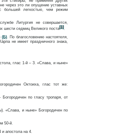
 эти стихиры, не применяя других
 не через это ли опущение уставных
с большей легкостью, чем режим
службе Литургия не совершается,
[1]
вых шести седмиц Великого поста
.
)
(Б)
. По благословению настоятеля,
а́рпа не имеет праздничного знака,
стола, глас 1-й – 3. «Слава, и ныне»
огородичен Октоиха, глас тот же:
– Богородичен по гласу тропаря, от
ы). «Слава, и ныне» Богородичен по
м 50-й.
 и апостола на 4.