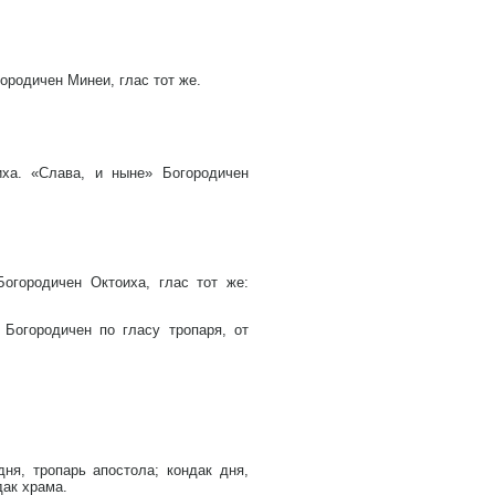
городичен Минеи, глас тот же.
иха. «Слава, и ныне» Богородичен
Богородичен Октоиха, глас тот же:
 Богородичен по гласу тропаря, от
ня, тропарь апостола; кондак дня,
дак храма.