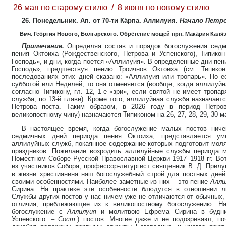
26 мая по старому стилю / 8 июня по новому стилю
26. Понедельник. Ап. от 70-ти Ка́рпа. Аллилуия.
Начало Петро
Вмч. Гео́ргия Нового, Болгарского. Обре́тение мощей прп. Мака́рия Каля́
Примечание.
Определяя состав и порядок богослужения седм
пения Октоиха (Рождественского, Петрова и Успенского), Типикон
Господь», и дни, когда поется «Аллилуия». В определенные дни пе
Господь», предшествуя пению Троичнов Октоиха (см. Типикон
последованиях этих дней сказано: «Аллилуия или тропарь». Но 
субботой или Неделей, то она отменяется (вообще, когда аллилуйн
согласно Типикону, гл. 12, 1-е «зри», если святой не имеет тропа
служба, по 13-й главе). Кроме того, аллилуйная служба назначает
Петрова поста. Таким образом, в 2026 году в период Петро
великопостному чину) назначаются Типиконом на 26, 27, 28, 29, 30 мая
В настоящее время, когда богослужение малых постов ниче
седмичных дней периода пения Октоиха, представляется ум
аллилуйных служб, покаянное содержание которых подготовит моля
праздников. Пожелание возродить аллилуйные службы периода 
Поместном Соборе Русской Православной Церкви 1917–1918 гг. Вот
из участников Собора, профессор-литургист священник В. Д. Прилу
в жизни христианина наш богослужебный строй для постных дне
своими особенностями. Наиболее заметные из них – это пение
Алли
Сирина. На практике эти особенности блюдутся в отношении л
Службы других постов у нас ничем уже не отличаются от обычных,
отличия, приближающие их к великопостному богослужению. Н
богослужение с
Аллилуия
и молитвою Ефрема Сирина в будние
Успенского. –
Сост.
) постов. Многие даже и не подозревают, п