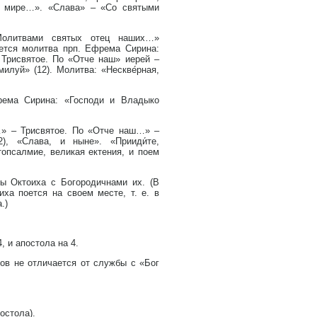
м мире…». «Слава» – «Со святыми
Молитвами святых отец наших…»
ается молитва прп. Ефрема Сирина:
 Трисвятое. По «Отче наш» иерей –
илуй» (12). Молитва: «Нескве́рная,
ема Сирина: «Господи и Владыко
…» – Трисвятое. По «Отче наш…» –
), «Слава, и ныне». «Прииди́те,
топсалмие, великая ектения, и поем
ы Октоиха с Богородичнами их. (В
ха поется на своем месте, т. е. в
.)
, и апостола на 4.
ов не отличается от службы с «Бог
остола).