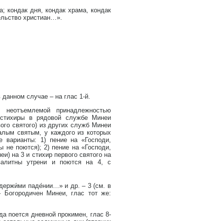
а; кондак дня, кондак храма, кондак
ельство христиан…».
 данном случае – на глас 1-й.
 неотъемлемой принадлежностью
 стихиры в рядовой службе Минеи
вого святого) из других служб Минеи
алым святым, у каждого из которых
 варианты: 1) пение на «Господи,
 не поются); 2) пение на «Господи,
и) на 3 и стихир первого святого на
валитны утрени и поются на 4, с
Одержи́ми паде́нии…» и др. – 3 (см. в
– Богородичен Минеи, глас тот же:
да поется дневной прокимен, глас 8-