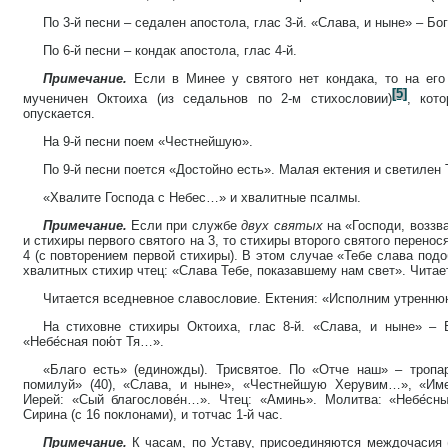
По 3-й песни – седален апостола, глас 3-й. «Слава, и ныне» – Бо
По 6-й песни – кондак апостола, глас 4-й.
Примечание.
Если в Минее у святого нет кондака, то на его
[5]
мученичен Октоиха (из седальнов по 2-м стихословии)
, кот
опускается.
На 9-й песни поем «Честнейшую».
По 9-й песни поется «Достойно есть». Малая ектения и светилен 
«Хвалите Господа с Небес…» и хвалитные псалмы.
Примечание.
Если при службе
двух святых
на «Господи, воззв
и стихиры первого святого на 3, то стихиры второго святого перенос
4 (с повторением первой стихиры). В этом случае «Тебе слава подо
хвалитных стихир чтец: «Слава Тебе, показавшему нам свет». Чита
Читается вседневное славословие. Ектения: «Исполним утренню
На стиховне стихиры Октоиха, глас 8-й. «Слава, и ныне» – 
«Небе́сная пою́т Тя…».
«Благо есть» (единожды). Трисвятое. По «Отче наш» – тропа
помилуй» (40), «Слава, и ныне», «Честнейшую Херувим…», «Име
Иерей: «Сый благослове́н…». Чтец: «Аминь». Молитва: «Небе́с
Сирина (с 16 поклонами), и тотчас 1-й час.
Примечание.
К часам, по Уставу, присоединяются междочасия (