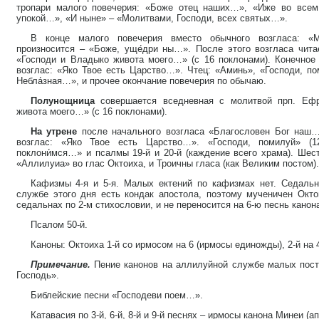
тропари малого повечерия: «Боже отец наших…», «Иже во все
упокой…», «И ныне» – «Молитвами, Господи, всех святых…».
В конце малого повечерия вместо обычного возгласа: «
произносится – «Боже, уще́дри ны…». После этого возгласа чит
«Господи и Владыко живота моего…» (с 16 поклонами). Конечное
возглас: «Яко Твое есть Царство…». Чтец: «Аминь», «Господи, пом
Небла́зная…», и прочее окончание повечерия по обычаю.
Полунощница
совершается вседневная с молитвой прп. Ефр
живота моего…» (с 16 поклонами).
На утрене
после начального возгласа «Благословен Бог наш
возглас: «Яко Твое есть Царство…». «Господи, помилуй» (12
поклони́мся…» и псалмы 19-й и 20-й (каждение всего храма). Шес
«Аллилуиа» во глас Октоиха, и Троичны гласа (как Великим постом).
Кафизмы 4-я и 5-я. Малых ектений по кафизмах нет. Седальн
службе этого дня есть кондак апостола, поэтому мученичен Октои
седальнах по 2-м стихословии, и не переносится на 6-ю песнь канона
Псалом 50-й.
Каноны: Октоиха 1-й со ирмосом на 6 (ирмосы единожды), 2-й на 4
Примечание.
Пение канонов на аллилуйной службе малых пост
Господь».
Библейские песни «Господеви поем…».
Катавасия по 3-й, 6-й, 8-й и 9-й песнях – ирмосы канона Минеи (ап