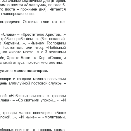
 [в остальные седмичные дни (вторник
кимна поется «Аллилуия», во глас 6-
го поста – прокимен дня]. Читается
 главопреклонения.
огородичен Октоиха, глас тот же:
. «Слава» – «Крести́телю Христо́в…»
тро́бие прибега́ем…» (без поклона).
ую Херувим…», «Именем Господним
. Настоятель или чтец: «Небе́сный
дыко живота моего…» с 3 великими
ебе, Христе Боже…». Хор: «Слава, и
еликий отпуст, поются многолетны.
лужится
малое повечерие.
ропари и кондаки малого повечерия
 день аллилуйной постовой службы –
вной: «Небесных воинств…», тропари
Слава» – «Со святыми упокой…», «И
, тропари малого повечерия: «Боже
покой…», «И ныне» – «Молитвами,
ебесных воинств…», тропарь храма,