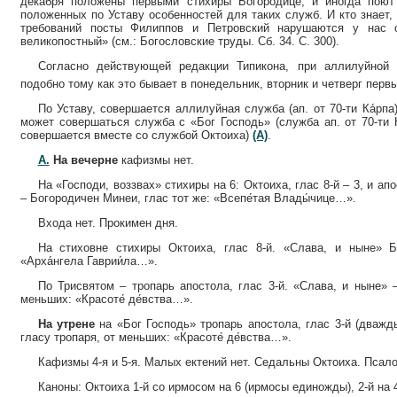
декабря положены первыми стихиры Богородице, и иногда поют
положенных по Уставу особенностей для таких служб. И кто знает,
требований посты Филиппов и Петровский нарушаются у нас 
великопостный» (см.: Богословские труды. Сб. 34. С. 300).
Согласно действующей редакции Типикона, при аллилуйной 
подобно тому как это бывает в понедельник, вторник и четверг пер
По Уставу, совершается аллилуйная служба (ап. от 70-ти Ка́рпа
может совершаться служба с «Бог Господь» (служба ап. от 70-ти К
совершается вместе со службой Октоиха)
(А)
.
А.
На вечерне
кафизмы нет.
На «Господи, воззвах» стихиры на 6: Октоиха, глас 8-й – 3, и апо
– Богородичен Минеи, глас тот же: «Всепе́тая Влады́чице…».
Входа нет. Прокимен дня.
На стиховне стихиры Октоиха, глас 8-й. «Слава, и ныне» Б
«Арха́нгела Гаврии́ла…».
По Трисвятом – тропарь апостола, глас 3-й. «Слава, и ныне» 
меньших: «Красоте́ де́вства…».
На утрене
на «Бог Господь» тропарь апостола, глас 3-й (дважд
гласу тропаря, от меньших: «Красоте́ де́вства…».
Кафизмы 4-я и 5-я. Малых ектений нет. Седальны Октоиха. Псало
Каноны: Октоиха 1-й со ирмосом на 6 (ирмосы единожды), 2-й на 4