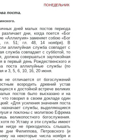
понедельник
ва поста.
зинского.
ичных дней малых постов периода
 различает дни, когда поется «Бог
ние «Аллилуия» заменяет собою «Бог
, гл. 51; гл. 48, 14 ноября). В
если аллилуйная служба совпадет с
ая служба совпадает с субботой, то
ря, должна совершаться заупокойная
ся в первый день Рождественского и
ва поста аллилуйные службы (по
 и 3, 5, 6, 10, 16, 20 июня.
м не отличается от богослужений
естным возродить древний устав
щихся к достойной встрече великих
малых постов было высказано и на
 что говорил в своем докладе один
цкий: «Для усиления значения поста
й назначает службы, выделяющиеся
луия
и поклоны с молитвою Ефрема
ишь великопостного богослужения.
 хотя по Уставу и эти службы имеют
ам нигде не приходилось слышать
 дни Филиппова, Петровского (и
очему на некоторые числа ноября и