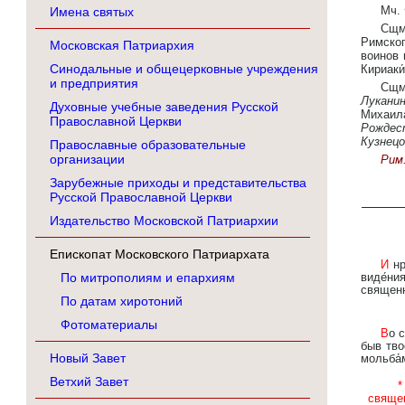
Мч. 
Имена святых
Сщмч
Римског
Московская Патриархия
воинов 
Синодальные и общецерковные учреждения
Кириаки
и предприятия
Сщм
Лукани
Духовные учебные заведения Русской
Михаи
Православной Церкви
Рождес
Кузнецо
Православные образовательные
организации
Рим.
Зарубежные приходы и представительства
Русской Православной Церкви
Издательство Московской Патриархии
Епископат Московского Патриархата
И нра́вом прича́стник,/ и престо́лом наме́стник апо́столом быв,/ дея́ние обре́л еси́, богодухнове́нне,/ в
По митрополиям и епархиям
виде́ни
священно
По датам хиротоний
Фотоматериалы
Во святи́телех благоче́стно пожи́в/ и муче́ния путь проше́д,/ и́дольския угаси́л еси́ же́ртвы,/ и побо́рник
быв твое
Новый Завет
мольба́м
Ветхий Завет
*
свяще