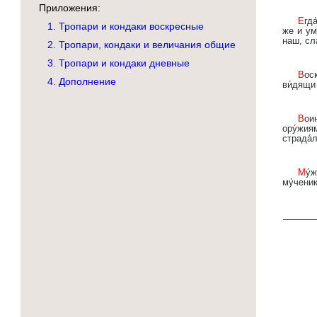
Приложения:
Егда́ снизше́л еси́ к сме́рти, Животе́ Безсме́ртный,/ тогда́ ад умертви́л еси́ блиста́нием Божества́;/ егда́
1. Тропари и кондаки воскресные
же и ум
наш, сла
2. Тропари, кондаки и величания общие
3. Тропари и кондаки дневные
Воскре́сл еси́ от гро́ба, Всеси́льне Спа́се,/ и ад, ви́дев чу́до, ужасе́ся,/ и ме́ртвии воста́ша;/ тварь же
4. Дополнение
ви́дящи 
Воинствосло́вием и́стинным, страстоте́рпче,/ Небе́снаго Царя́ воево́да предо́брый был еси́, Фео́доре,/
ору́жиям
страда́л
Му́жеством души́ в ве́ру оболки́йся/ и глаго́л Бо́жий, а́ки копие́, в ру́ку взем, врага́ победи́л еси́,/
му́ченик