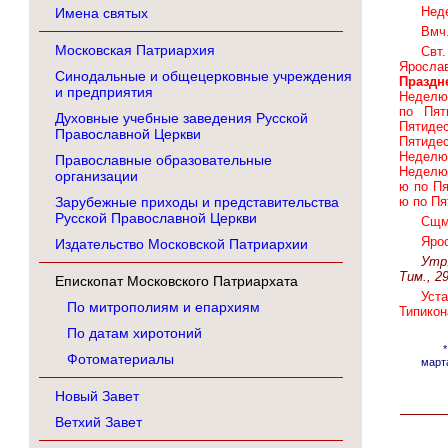
Неде
Имена святых
Вмч.
Московская Патриархия
Свт
Ярослав
Синодальные и общецерковные учреждения
Праздн
и предприятия
Неделю 
по Пят
Духовные учебные заведения Русской
Пятиде
Православной Церкви
Пятиде
Неделю
Православные образовательные
Неделю 
организации
ю по Пя
Зарубежные приходы и представительства
ю по Пя
Русской Православной Церкви
Сщм
Ярос
Издательство Московской Патриархии
Утр.
Тим., 2
Епископат Московского Патриархата
Уста
По митрополиям и епархиям
Типикон
По датам хиротоний
Фотоматериалы
марта
Новый Завет
Ветхий Завет