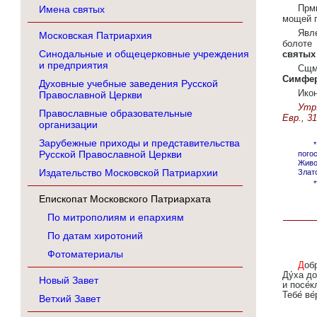
Прм
Имена святых
мощей п
Явл
Московская Патриархия
болоте 
Синодальные и общецерковные учреждения
святых
и предприятия
Сщм
Симфер
Духовные учебные заведения Русской
Ико
Православной Церкви
Утр.
Православные образовательные
Евр., 31
организации
Зарубежные приходы и представительства
Русской Православной Церкви
пого
Живо
Издательство Московской Патриархии
Злат
Епископат Московского Патриархата
По митрополиям и епархиям
По датам хиротоний
Фотоматериалы
Доброде́тель благоприя́тно, му́ченице, пости́гла еси́,/ Христо́во прия́телище бы́вши чи́стое/ и Свята́го
Ду́ха до
Новый Завет
и посе́к
Тебе́ ве
Ветхий Завет