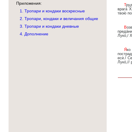
Приложения:
Труда́ми живо́т нетру́дный дости́гла еси́,/ кро́вию же Копрони́ма удави́ла еси́, му́ченице,/ скве́рнаго
врага́ 
1. Тропари и кондаки воскресные
твою́ п
2. Тропари, кондаки и величания общие
3. Тропари и кондаки дневные
Возвести́телю пути́ спаси́тельнаго,/ испове́дниче непоколеби́мый,/ и́стинный храни́телю оте́ческих
преда́н
4. Дополнение
Луко́,/ 
Я́ко звезда́ всесве́тлая,/ в нощи́ безбо́жия доброде́тельми просия́л еси́/ и, от гони́телей мно́го
пострад
еси́./ С
Луко́,//