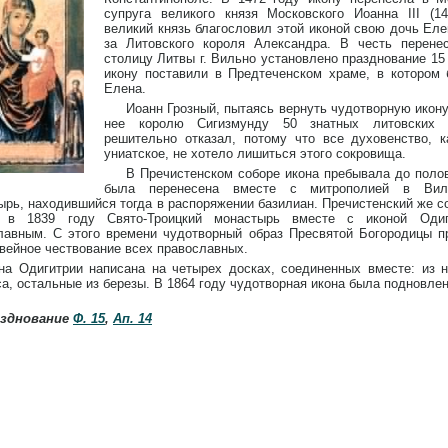
супруга великого князя Московского Иоанна III (1
великий князь благословил этой иконой свою дочь Ел
за Литовского короля Александра. В честь перен
столицу Литвы г. Вильно установлено празднование 1
икону поставили в Предтеченском храме, в котором 
Елена.
Иоанн Грозный, пытаясь вернуть чудотворную икону
нее королю Сигизмунду 50 знатных литовских 
решительно отказал, потому что все духовенство, к
униатское, не хотело лишиться этого сокровища.
В Пречистенском соборе икона пребывала до полов
была перенесена вместе с митрополией в Виле
ырь, находившийся тогда в распоряжении базилиан. Пречистенский же с
о в 1839 году Свято-Троицкий монастырь вместе с иконой Оди
лавным. С этого времени чудотворный образ Пресвятой Богородицы п
овейное чествование всех православных.
на Одигитрии написана на четырех досках, соединенных вместе: из 
а, остальные из березы. В 1864 году чудотворная икона была подновлен
азднование
Ф. 15
,
Ап. 14