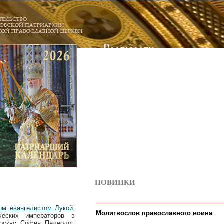
НОВИНКИ
6
ым евангелистом Лукой
.
Молитвослов православного воина
еских императоров в
оскву София Палеолог,