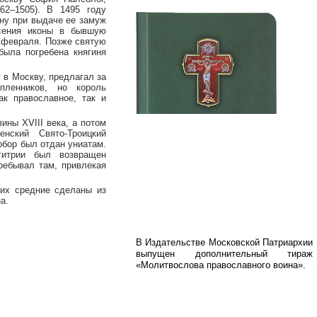
462–1505). В 1495 году
ену при выдаче ее замуж
есения иконы в бывшую
5 февраля. Позже святую
была погребена княгиня
 в Москву, предлагал за
пленников, но король
ак православное, так и
ины XVIII века, а потом
нский Свято-Троицкий
обор был отдан униатам.
гитрии был возвращен
ребывал там, привлекая
них средние сделаны из
а.
В Издательстве Московской Патриархии
выпущен дополнительный тираж
«Молитвослова православного воина».