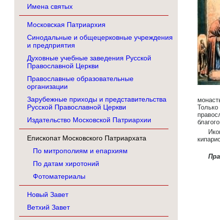
Имена святых
Московская Патриархия
Синодальные и общецерковные учреждения
и предприятия
Духовные учебные заведения Русской
Православной Церкви
Православные образовательные
организации
Зарубежные приходы и представительства
монаст
Русской Православной Церкви
Тольк
правос
Издательство Московской Патриархии
благог
Ико
Епископат Московского Патриархата
кипарис
По митрополиям и епархиям
Пр
По датам хиротоний
Фотоматериалы
Новый Завет
Ветхий Завет