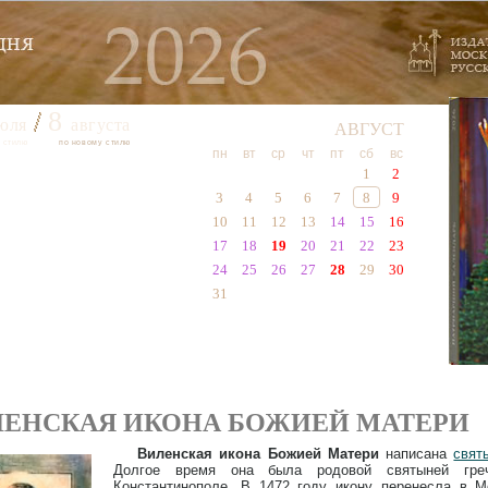
8
юля
августа
АВГУСТ
 стилю
по новому стилю
пн
вт
ср
чт
пт
сб
вс
1
2
3
4
5
6
7
8
9
10
11
12
13
14
15
16
17
18
19
20
21
22
23
24
25
26
27
28
29
30
31
ЛЕНСКАЯ ИКОНА БОЖИЕЙ МАТЕРИ
Виленская икона Божией Матери
написана
свят
Долгое время она была родовой святыней греч
Константинополе. В 1472 году икону перенесла в М