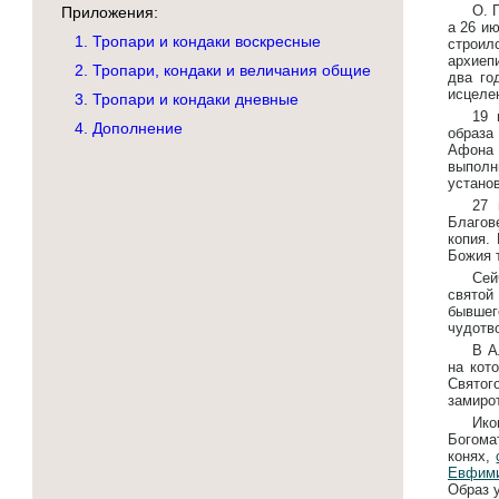
О. 
Приложения:
а 26 и
1. Тропари и кондаки воскресные
строилс
архиеп
2. Тропари, кондаки и величания общие
два го
исцеле
3. Тропари и кондаки дневные
19 
4. Дополнение
образа
Афона 
выполн
устано
27 
Благов
копия.
Божия 
Сей
святой
бывше
чудотво
В А
на кот
Святог
замиро
Ико
Богома
конях,
Евфим
Образ 