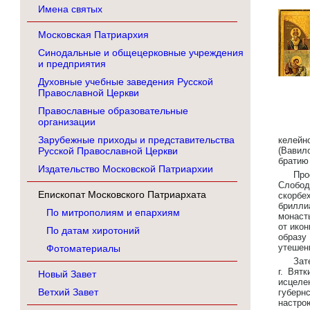
Имена святых
Московская Патриархия
Синодальные и общецерковные учреждения
и предприятия
Духовные учебные заведения Русской
Православной Церкви
Православные образовательные
организации
Зарубежные приходы и представительства
келейн
Русской Православной Церкви
(Вавил
братию
Издательство Московской Патриархии
Про
Слобод
Епископат Московского Патриархата
скорбе
брилли
По митрополиям и епархиям
монаст
от ико
По датам хиротоний
образу
утешени
Фотоматериалы
Зат
г. Вят
Новый Завет
исцеле
Ветхий Завет
губерн
настро