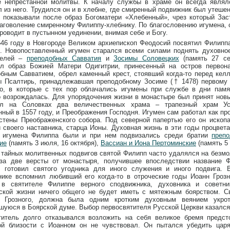
е непрестанной молитвы. К началу службы в храме он всегда явля
 из него. Трудился он и в хлебне, где смиренный подвижник был утеше
 показывали после образ Богоматери «Хлебенный», чрез который Зас
аговоление смиренному Филиппу-хлебнику. По благословению игумена, 
роводит в пустынном уединении, внимая себе и Богу.
546 году в Новгороде Великом архиепископ Феодосий посвятил Филипп
. Новопоставленный игумен старался всеми силами поднять духовное
телей –
преподобных Савватия
и
Зосимы Соловецких
(память 27 се
ал образ Божией Матери Одигитрии, принесенный на остров первон
бным Савватием, обрел каменный крест, стоявший когда-то перед кел
ы Псалтирь, принадлежавшая преподобному Зосиме († 1478) первому 
го, в которые с тех пор облачались игумены при службе в дни памя
 возрождалась. Для упорядочения жизни в монастыре был принят нов
ил на Соловках два величественных храма – трапезный храм У
ный в 1557 году, и Преображения Господня. Игумен сам работал как пр
стены Преображенского собора. Под северной папертью его он ископ
 своего наставника, старца Ионы. Духовная жизнь в эти годы процвета
о игумена Филиппа были и при нем подвизались среди братии
преп
ие
(память 3 июля, 16 октября),
Вассиан и Иона Пертоминские
(память 5 
 тайных молитвенных подвигов святой Филипп часто удалялся на безмо
 за две версты от монастыря, получившее впоследствии название 
ь готовил святого угодника для иного служения и иного подвига.
ике вспомнил любивший его когда-то в отроческие годы Иоанн Грозн
 в святителе Филиппе верного сподвижника, духовника и советни
ской жизни ничего общего не будет иметь с мятежным боярством. Св
 Грозного, должна была одним кротким духовным веянием укрот
шуюся в Боярской думе. Выбор первосвятителя Русской Церкви казалс
титель долго отказывался возложить на себя великое бремя предст
ой близости с Иоанном он не чувствовал. Он пытался убедить царя