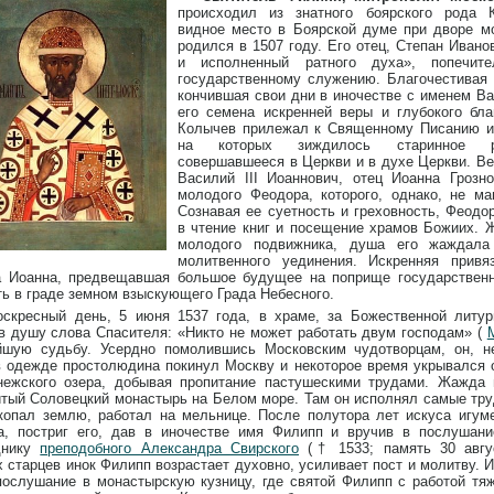
происходил из знатного боярского рода 
видное место в Боярской думе при дворе мо
родился в 1507 году. Его отец, Степан Иван
и исполненный ратного духа», попечит
государственному служению. Благочестивая 
кончившая свои дни в иночестве с именем В
его семена искренней веры и глубокого бл
Колычев прилежал к Священному Писанию и 
на которых зиждилось старинное ру
совершавшееся в Церкви и в духе Церкви. Ве
Василий III Иоаннович, отец Иоанна Грозно
молодого Феодора, которого, однако, не ма
Сознавая ее суетность и греховность, Феодо
в чтение книг и посещение храмов Божиих. 
молодого подвижника, душа его жаждала
молитвенного уединения. Искренняя привя
а Иоанна, предвещавшая большое будущее на поприще государственн
ь в граде земном взыскующего Града Небесного.
оскресный день, 5 июня 1537 года, в храме, за Божественной литур
в душу слова Спасителя: «Никто не может работать двум господам» (
йшую судьбу. Усердно помолившись Московским чудотворцам, он, н
в одежде простолюдина покинул Москву и некоторое время укрывался 
нежского озера, добывая пропитание пастушескими трудами. Жажда 
тый Соловецкий монастырь на Белом море. Там он исполнял самые тр
копал землю, работал на мельнице. После полутора лет искуса игум
а, постриг его, дав в иночестве имя Филипп и вручив в послушан
днику
преподобного Александра Свирского
(† 1533; память 30 авгус
 старцев инок Филипп возрастает духовно, усиливает пост и молитву. 
послушание в монастырскую кузницу, где святой Филипп с работой т