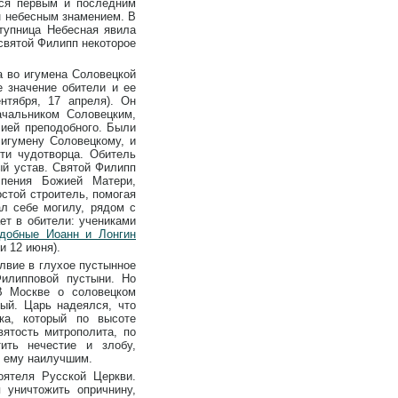
лся первым и последним
н небесным знамением. В
тупница Небесная явила
святой Филипп некоторое
а во игумена Соловецкой
 значение обители и ее
нтября, 17 апреля). Он
ачальником Соловецким,
лией преподобного. Были
игумену Соловецкому, и
ти чудотворца. Обитель
ый устав. Святой Филипп
спения Божией Матери,
остой строитель, помогая
ал себе могилу, рядом с
ет в обители: учениками
одобные Иоанн и Лонгин
и 12 июня).
лвие в глухое пустынное
Филипповой пустыни. Но
 В Москве о соловецком
ый. Царь надеялся, что
ка, который по высоте
ятость митрополита, по
ить нечестие и злобу,
я ему наилучшим.
оятеля Русской Церкви.
 уничтожить опричнину,