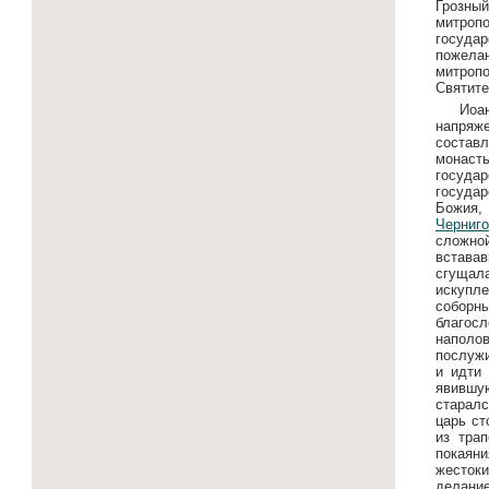
Грозный
митроп
государ
пожела
митроп
Святите
Иоа
напряж
составл
монаст
государ
госуда
Божия,
Черниго
сложно
встава
сгущал
искупл
соборны
благос
наполов
послужи
и идти 
явившую
старалс
царь ст
из тра
покаяни
жесток
делание