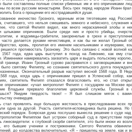
 были составлены полные списки убиенных им и его опричниками люд
ны по всем русским монастырям. Весь грех перед народом Иоанн брал
молить Бога о прощении его исстрадавшейся души.
озванное иночество Грозного, мрачным игом тяготевшее над Россие
, считавшего, что нельзя смешивать земного и небесного, служения 
лее, что святой Филипп видел, как много нераскаянной злобы и не
и шлыками опричников. Были среди них и просто убийцы, очерств
ролитии, и мздоимцы-грабители, закоренелые в грехе и преступле
я часто делается руками нечестивцев, и как бы ни желал Грозный о
братство, кровь, пролитая его именем насильниками и изуверами, вз
решился противостать Грозному. Это было связано с новой волной ка
 1567 года, едва царь выступил в поход на Ливонию, как ему ста
е. Изменники намеревались захватить царя и выдать польскому королю
ой границе. Иоанн Грозный сурово расправился с заговорщиками и вн
 было святому Филиппу, но сознание святительского долга понуждал
казненных. Окончательный разрыв наступил весной 1568 года. В Нед
1568 года, когда царь с опричниками пришел в Успенский собор, ка
иях, святитель Филипп отказался благословить его, но стал открыт
е опричниками: «учал митрополит Филипп с государем на Москве вра
ние Владыки прервало благолепие церковной службы. Грозный в 
ишься? Увидим твердость твою! – Я был слишком мягок с вами
льству очевидцев.
ь стал проявлять еще большую жестокость в преследовании всех пр
ли одна за другой. Участь святителя-исповедника была решена. Но 
еский порядок. Боярская дума послушно вынесла решение о суде над
трополитом Филиппом был устроен соборный суд в присутствии пор
 лжесвидетели: к глубокой скорби святителя, это были иноки из воз
и, его бывшие ученики и постриженики. Святого Филиппа обвинял
лений, до колдовства включительно. «Я – пришелец на земле, как и в