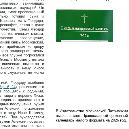
Колычевых, занимавших
сковских государей. Он
ович, «муж просвещенный
ельно готовил сына к
Варвара, мать Феодора,
арсонофия, сеяла в душе
агочестия. Юный Феодор
святоотеческим книгам,
сское просвещение,
ликий князь Московский,
го, приблизил ко двору
нила придворная жизнь.
р все глубже погружался
Жизнь в Москве угнетала
 иноческих подвигов и
занность к нему юного
ого служения, не могла
гией, Феодору особенно
Мф. 6, 24
), решившие его
е прощаясь с родными,
от мира в деревне Хижи,
подвигов привела его в
удные послушания: рубил
ен Алексий, по желанию
В Издательстве Московской Патриархии
ие старцу Ионе Шамину,
вышел в свет Православный церковный
та). Под руководством
календарь малого формата на 2026 год.
Игумен Алексий посылает
яжелым молотом сочетает