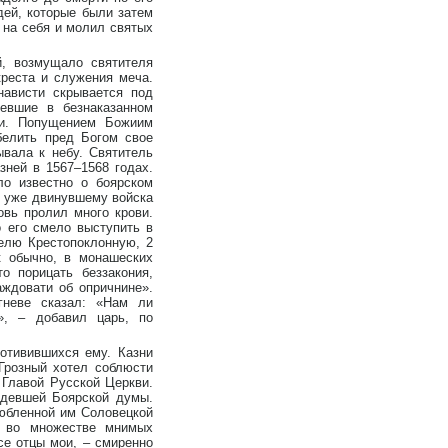
ей, которые были затем
 на себя и молил святых
й, возмущало святителя
креста и служения меча.
нависти скрывается под
евшие в безнаказанном
нии. Попущением Божиим
белить пред Богом свое
ывала к небу. Святитель
зней в 1567–1568 годах.
ло известно о боярском
, уже двинувшему войска
овь пролил много крови.
о его смело выступить в
елю Крестопоклонную, 2
к обычно, в монашеских
о порицать беззакония,
ждовати об опричнине».
гневе сказал: «Нам ли
», – добавил царь, по
отивившихся ему. Казни
Грозный хотел соблюсти
 Главой Русской Церкви.
едевшей Боярской думы.
любленной им Соловецкой
и во множестве мнимых
се отцы мои, – смиренно