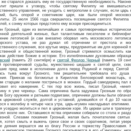
 же старался доказать ему ее государственную необходимость. Наконец
олит пришли к уговору, чтобы святому Филиппу не вмешиватьс
ственного управления, не уходить с метрополии в случаях, если царь 
ний, быть опорой и советником царя, как были опорой московс
олиты. 25 июля 1566 года свершилось посвящение святого Филиппа
лей, к сонму которых предстояло ему вскоре присоединиться.
нн Грозный, один из величайших и самых противоречивых исторически
енной деятельной жизнью, был талантливым писателем и библиофи
ение летописей (и сам внезапно оборвал нить московского летописа
ырского устава, не раз думал об отречении от престола и мо
ственного служения, все крутые меры, предпринятые им для коренной п
рственной и общественной жизни, Грозный стремился осмыслить ка
 как действие Божие в истории. Его излюбленными духовными образ
вский
(память 20 сентября) и
святой Феодор Черный
(память 19 сент
й противоречивой судьбы, мужественно шедшие к святой цели, скв
вшие пред ними в исполнении долга перед Родиной и перед Святой
ась тьма вокруг Грозного, тем решительнее требовала его душа
ения. Приехав на богомолье в Кириллов Белозерский монастырь, о
м старцам о желании постричься в монахи. Гордый самодержец пал в
ловил его намерение. С тех пор всю жизнь, писал Грозный, «мнит
ину я уже чернец». Сама опричнина была задумана Грозным по образ
в Богу оружием и ратными подвигами, опричники должны были облача
к церковной службе, долгой и уставной, длившейся от 4 до 10 часо
ся к молебну в четыре часа утра, царь-игумен накладывал епитимию
я усердно молиться и пел в церковном хоре. Из церкви шли в трапезну
оял возле них. Оставшиеся яства опричники собирали со стола и раз
пезной. Слезами покаяния Грозный, желая быть почитателем святых
я, хотел смыть и выжечь грехи свои и своих соратников, питая увер
ие деяния вершатся им ко благу России и торжеству Православия. 
 и иноческое трезвение Грозного раскрывается в его «Синодике»: нез