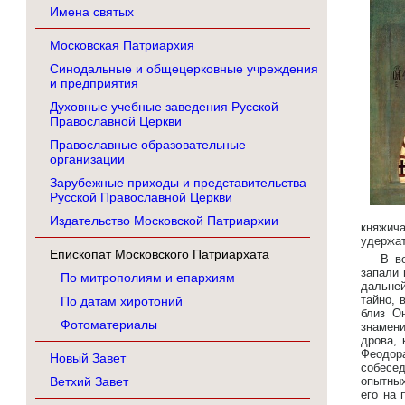
Имена святых
Московская Патриархия
Синодальные и общецерковные учреждения
и предприятия
Духовные учебные заведения Русской
Православной Церкви
Православные образовательные
организации
Зарубежные приходы и представительства
Русской Православной Церкви
Издательство Московской Патриархии
княжич
удержат
Епископат Московского Патриархата
В в
запали 
По митрополиям и епархиям
дальне
тайно, 
По датам хиротоний
близ О
Фотоматериалы
знамени
дрова, 
Феодор
Новый Завет
собесе
Ветхий Завет
опытных
его на 