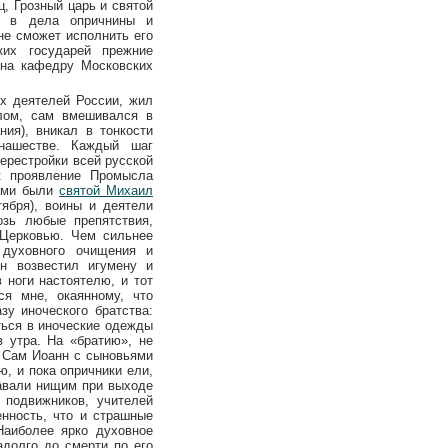
, Грозный царь и святой
я в дела опричнины и
не сможет исполнить его
ких государей прежние
 на кафедру Московских
х деятелей России, жил
лом, сам вмешивался в
ния), вникал в тонкости
нашестве. Каждый шаг
ерестройки всей русской
к проявление Промысла
цами были
святой Михаил
ября), воины и деятели
озь любые препятствия,
 Церковью. Чем сильнее
 духовного очищения и
н возвестил игумену и
 ноги настоятелю, и тот
ся мне, окаянному, что
у иноческого братства:
ться в иноческие одежды
в утра. На «братию», не
. Сам Иоанн с сыновьями
ю, и пока опричники ели,
давали нищим при выходе
 подвижников, учителей
енность, что и страшные
Наиболее ярко духовное
адолго до смерти по его