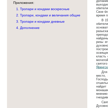
делани
Приложения:
выходил
обители
1. Тропари и кондаки воскресные
Свое бл
2. Тропари, кондаки и величания общие
время п
В 1
3. Тропари и кондаки дневные
обители
основа
4. Дополнение
разыск
преподо
найден
ризы е
духовно
постро
освящен
класть 
могилой
святог
Яренгск
Для
место,
Господ
отшельн
найдет
монаше
мнению
гнездив
Свя
Духовн