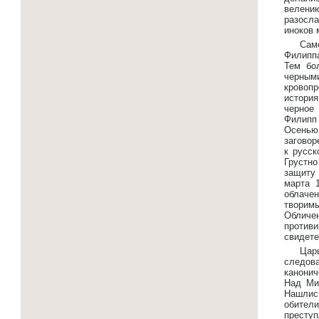
велению
разосла
иноков 
Сам
Филиппа
Тем бо
черным
кровоп
истори
черное 
Филипп 
Осенью
заговор
к русск
Грустно
защиту 
марта 
облачен
творимы
Обличе
против
свидете
Цар
следова
канонич
Над Ми
Нашлись
обител
преступ