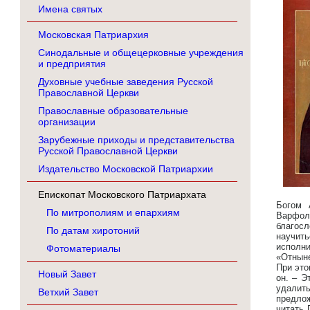
Имена святых
Московская Патриархия
Синодальные и общецерковные учреждения
и предприятия
Духовные учебные заведения Русской
Православной Церкви
Православные образовательные
организации
Зарубежные приходы и представительства
Русской Православной Церкви
Издательство Московской Патриархии
Епископат Московского Патриархата
Богом 
По митрополиям и епархиям
Варфол
благосл
По датам хиротоний
научить
исполн
Фотоматериалы
«Отныне
При это
Новый Завет
он. – Э
удалить
Ветхий Завет
предлож
читать 