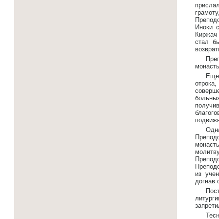
присла
грамот
Препод
Иноки с
Киржач 
стал б
возврат
Пре
монасты
Еще
отрока,
соверш
больных
получи
благого
подвижн
Од
Преподо
монасты
молитв
Препод
Преподо
из уче
догнав 
Пос
литург
запрети
Тес