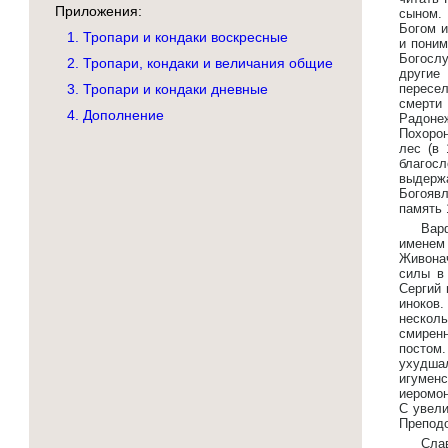
Приложения:
сыном. 
Богом и
1. Тропари и кондаки воскресные
и поним
Богослу
2. Тропари, кондаки и величания общие
другие
3. Тропари и кондаки дневные
пересел
смерти
4. Дополнение
Радонеж
Похоро
лес (в 
благосл
выдерж
Богоявл
память 
Вар
имене
Живона
силы в 
Сергий 
иноков.
несколь
смиренн
постом
ухудша
игумен
иеромон
С увели
Преподо
Сла