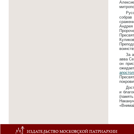
Алекси
митропо
Русс
собрав
сражени
Андрея
Пророче
Пресвя
Куликов
Преподо
воинств
За 
авва Се
он прис
ожидае
апостол
Пресв
покрови
Дост
и благо
(память
Наканун
«Внимай