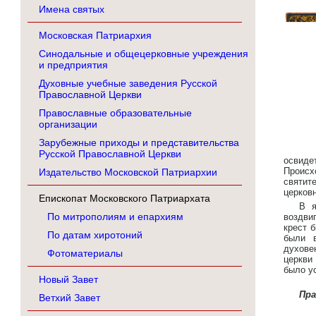
Имена святых
Московская Патриархия
Синодальные и общецерковные учреждения
и предприятия
Духовные учебные заведения Русской
Православной Церкви
Православные образовательные
организации
Зарубежные приходы и представительства
Русской Православной Церкви
освиде
Происх
Издательство Московской Патриархии
святит
церковн
Епископат Московского Патриархата
В я
По митрополиям и епархиям
воздви
крест 
По датам хиротоний
были в
духове
Фотоматериалы
церкви
было у
Новый Завет
Пр
Ветхий Завет